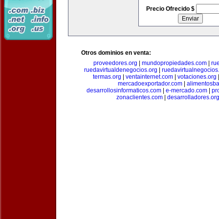
Precio Ofrecido $
Otros dominios en venta:
proveedores.org
|
mundopropiedades.com
|
ru
ruedavirtualdenegocios.org
|
ruedavirtualnegocios
termas.org
|
ventainternet.com
|
votaciones.org
mercadoexportador.com
|
alimentosb
desarrollosinformaticos.com
|
e-mercado.com
|
pr
zonaclientes.com
|
desarrolladores.or