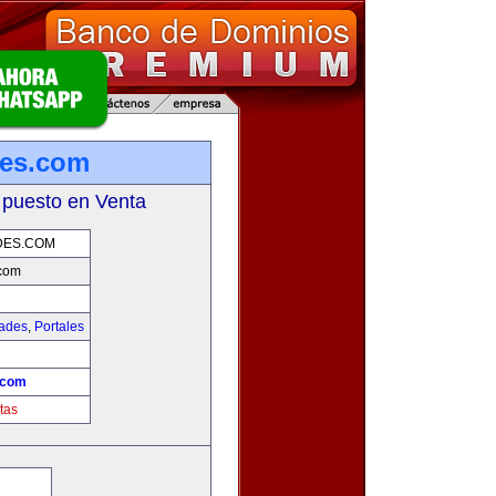
es.com
 puesto en Venta
DES.COM
com
dades
,
Portales
.com
tas