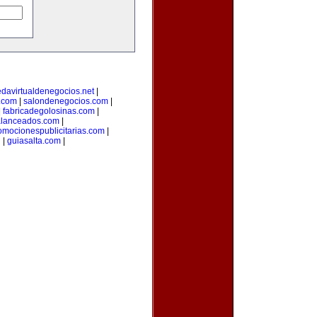
edavirtualdenegocios.net
|
.com
|
salondenegocios.com
|
|
fabricadegolosinas.com
|
alanceados.com
|
omocionespublicitarias.com
|
g
|
guiasalta.com
|