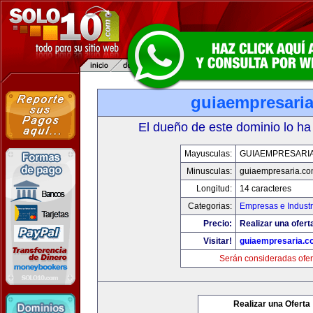
guiaempresari
El dueño de este dominio lo ha
Mayusculas:
GUIAEMPRESARI
Minusculas:
guiaempresaria.c
Longitud:
14 caracteres
Categorias:
Empresas e Industr
Precio:
Realizar una ofert
Visitar!
guiaempresaria.c
Serán consideradas ofer
Realizar una Oferta