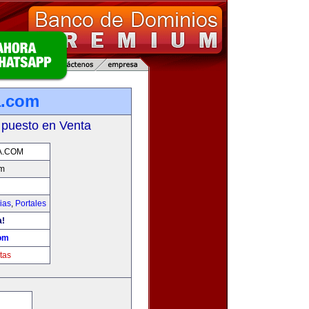
a.com
 puesto en Venta
A.COM
om
ias
,
Portales
a!
om
tas