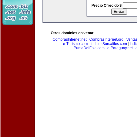
Precio Ofrecido $
Otros dominios en venta:
ComprasInternet.net
|
ComprasInternet.org
|
Ventas
e-Turismo.com
|
IndicesBursatiles.com
|
Indi
PuntaDelEste.com
|
e-Paraguay.net
|