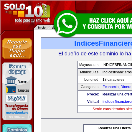
IndicesFinancie
El dueño de este dominio lo ha
Mayusculas:
INDICESFINANC
Minusculas:
indicesfinanciero
Longitud:
18 caracteres
Categorias:
Economia, Dinero
Precio:
Realizar una ofer
Visitar!
indicesfinancier
Serán consideradas ofer
Realizar una Oferta