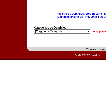
Registro de Dominios
|
Web Hosting
|
D
Dominios Expirados
|
Industrias
|
Indu
Categorías de Dominio:
[Pág. princi
** Precios expre
© 2002/2022 Solo10.com