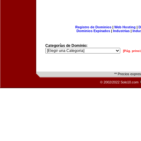
Registro de Dominios
|
Web Hosting
|
D
Dominios Expirados
|
Industrias
|
Indu
Categorías de Dominio:
[Pág. princi
** Precios expre
© 2002/2022 Solo10.com