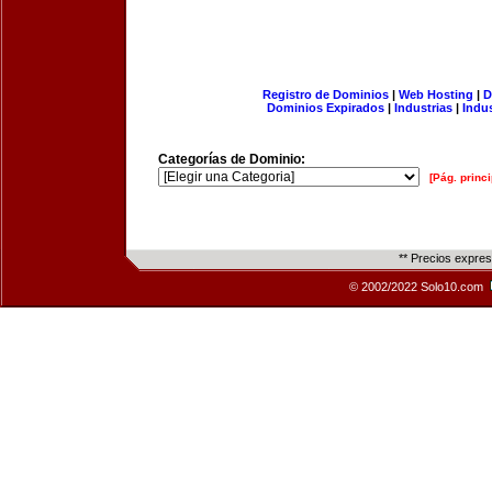
Registro de Dominios
|
Web Hosting
|
D
Dominios Expirados
|
Industrias
|
Indu
Categorías de Dominio:
[Pág. princi
** Precios expre
© 2002/2022 Solo10.com