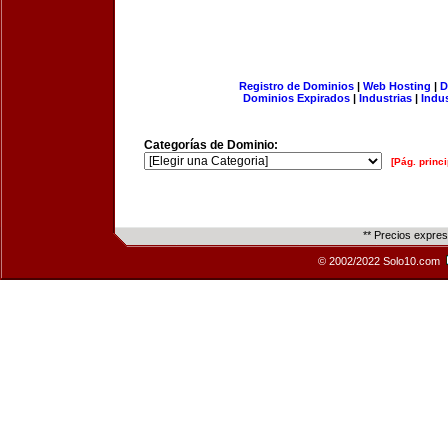
Registro de Dominios
|
Web Hosting
|
D
Dominios Expirados
|
Industrias
|
Indu
Categorías de Dominio:
[Pág. princi
** Precios expre
© 2002/2022 Solo10.com