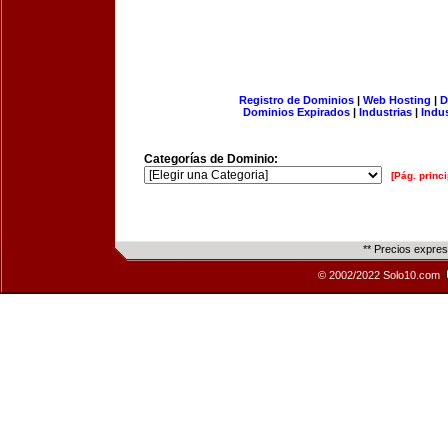
Registro de Dominios
|
Web Hosting
|
D
Dominios Expirados
|
Industrias
|
Indu
Categorías de Dominio:
[Pág. princi
** Precios expre
© 2002/2022 Solo10.com