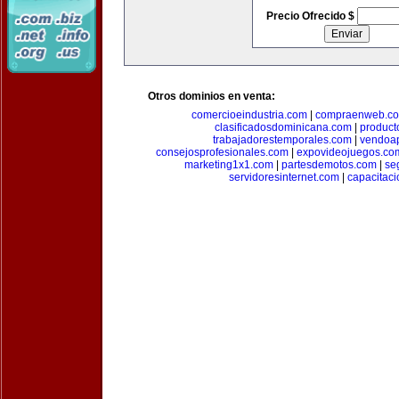
Precio Ofrecido $
Otros dominios en venta:
comercioeindustria.com
|
compraenweb.c
clasificadosdominicana.com
|
product
trabajadorestemporales.com
|
vendoa
consejosprofesionales.com
|
expovideojuegos.co
marketing1x1.com
|
partesdemotos.com
|
se
servidoresinternet.com
|
capacitaci