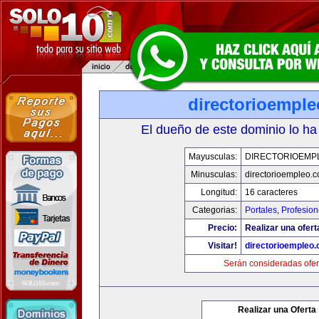
directorioempl
El dueño de este dominio lo ha
Mayusculas:
DIRECTORIOEMP
Minusculas:
directorioempleo.
Longitud:
16 caracteres
Categorias:
Portales
,
Profesio
Precio:
Realizar una ofert
Visitar!
directorioempleo
Serán consideradas ofer
Realizar una Oferta