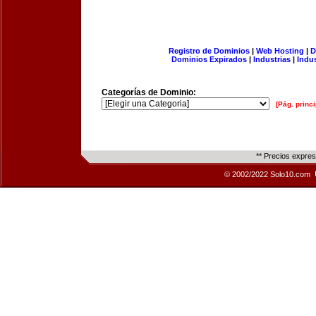
Registro de Dominios
|
Web Hosting
|
D
Dominios Expirados
|
Industrias
|
Indu
Categorías de Dominio:
[Pág. princi
** Precios expre
© 2002/2022 Solo10.com