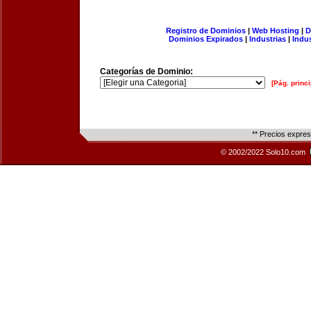
Registro de Dominios
|
Web Hosting
|
D
Dominios Expirados
|
Industrias
|
Indu
Categorías de Dominio:
[Pág. princi
** Precios expre
© 2002/2022 Solo10.com