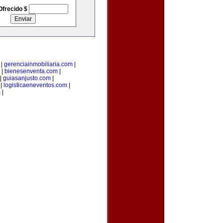
Ofrecido $
|
gerenciainmobiliaria.com
|
|
bienesenventa.com
|
|
guiasanjusto.com
|
|
logisticaeneventos.com
|
m
|