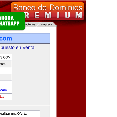
.com
 puesto en Venta
ES.COM
.com
.com
tas
ealizar una Oferta