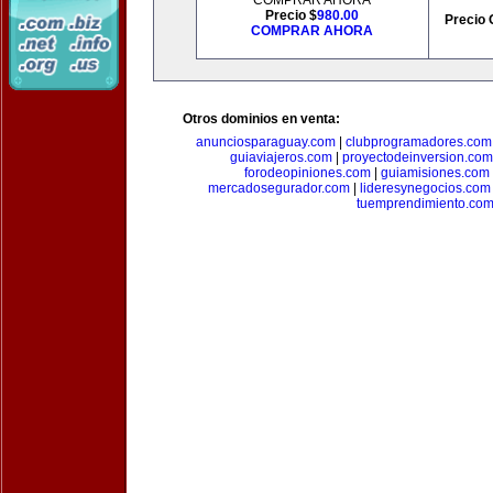
COMPRAR AHORA
Precio $
980.00
Precio 
COMPRAR AHORA
Otros dominios en venta:
anunciosparaguay.com
|
clubprogramadores.com
guiaviajeros.com
|
proyectodeinversion.com
forodeopiniones.com
|
guiamisiones.com
mercadosegurador.com
|
lideresynegocios.com
tuemprendimiento.co