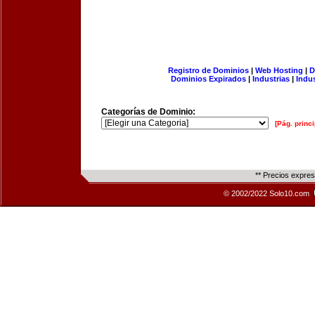
Registro de Dominios
|
Web Hosting
|
D
Dominios Expirados
|
Industrias
|
Indu
Categorías de Dominio:
[Pág. princi
** Precios expre
© 2002/2022 Solo10.com