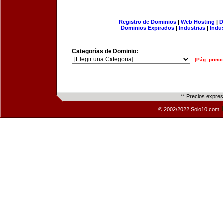
Registro de Dominios
|
Web Hosting
|
D
Dominios Expirados
|
Industrias
|
Indu
Categorías de Dominio:
[Pág. princi
** Precios expre
© 2002/2022 Solo10.com