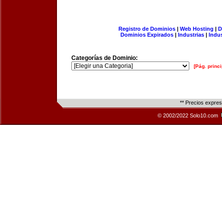
Registro de Dominios
|
Web Hosting
|
D
Dominios Expirados
|
Industrias
|
Indu
Categorías de Dominio:
[Pág. princi
** Precios expre
© 2002/2022 Solo10.com