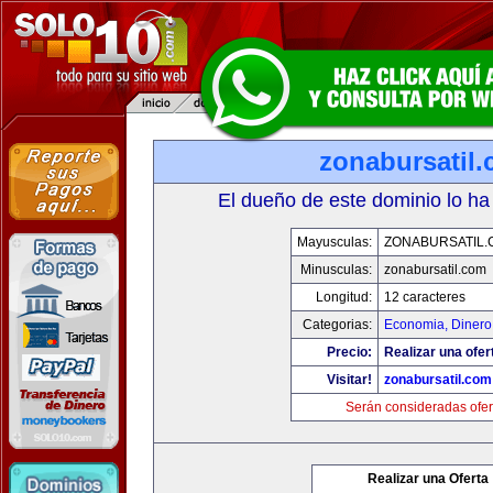
zonabursatil
El dueño de este dominio lo ha
Mayusculas:
ZONABURSATIL.
Minusculas:
zonabursatil.com
Longitud:
12 caracteres
Categorias:
Economia, Dinero
Precio:
Realizar una ofer
Visitar!
zonabursatil.com
Serán consideradas ofer
Realizar una Oferta