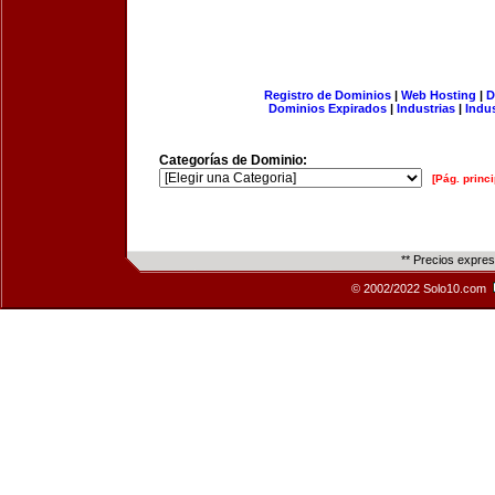
Registro de Dominios
|
Web Hosting
|
D
Dominios Expirados
|
Industrias
|
Indu
Categorías de Dominio:
[Pág. princi
** Precios expre
© 2002/2022 Solo10.com