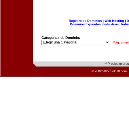
Registro de Dominios
|
Web Hosting
|
D
Dominios Expirados
|
Industrias
|
Indu
Categorías de Dominio:
[Pág. princi
** Precios expre
© 2002/2022 Solo10.com