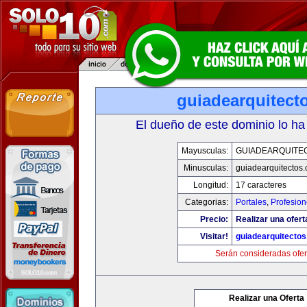
guiadearquitect
El dueño de este dominio lo ha
Mayusculas:
GUIADEARQUITE
Minusculas:
guiadearquitectos
Longitud:
17 caracteres
Categorias:
Portales
,
Profesio
Precio:
Realizar una ofert
Visitar!
guiadearquitecto
Serán consideradas ofer
Realizar una Oferta