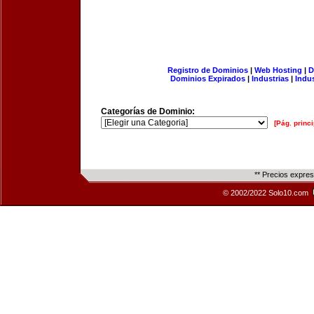
Registro de Dominios
|
Web Hosting
|
D
Dominios Expirados
|
Industrias
|
Indu
Categorías de Dominio:
[Pág. princi
** Precios expre
© 2002/2022 Solo10.com