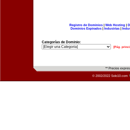
Registro de Dominios
|
Web Hosting
|
D
Dominios Expirados
|
Industrias
|
Indu
Categorías de Dominio:
[Pág. princi
** Precios expre
© 2002/2022 Solo10.com