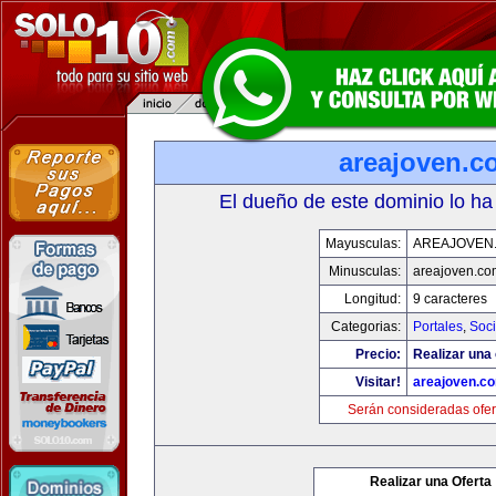
areajoven.c
El dueño de este dominio lo ha
Mayusculas:
AREAJOVEN
Minusculas:
areajoven.co
Longitud:
9 caracteres
Categorias:
Portales
,
Soc
Precio:
Realizar una 
Visitar!
areajoven.c
Serán consideradas ofer
Realizar una Oferta