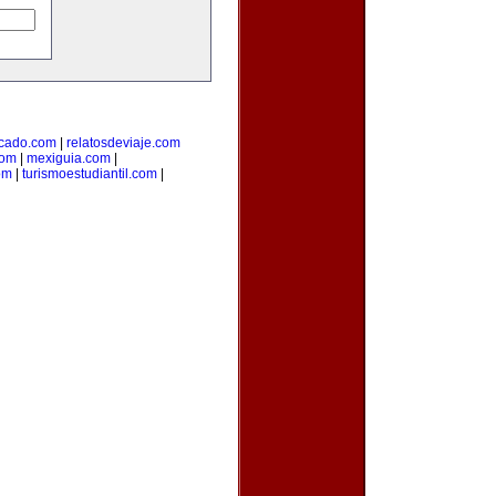
cado.com
|
relatosdeviaje.com
com
|
mexiguia.com
|
om
|
turismoestudiantil.com
|