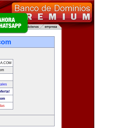
.com
CA.COM
com
tales
ferta!
com
tas