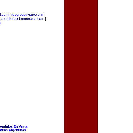
l.com
|
reservesuviaje.com
|
|
alquilerportemporada.com
|
m
|
ominios En Venta
strias Argentinas