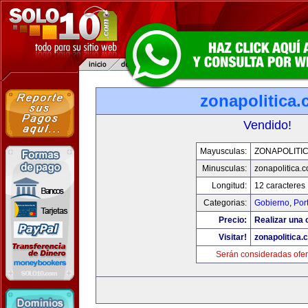
zonapolitica
Vendido!
Mayusculas:
ZONAPOLITI
Minusculas:
zonapolitica.
Longitud:
12 caracteres
Categorias:
Gobierno
,
Por
Precio:
Realizar una o
Visitar!
zonapolitica.
Serán consideradas ofer