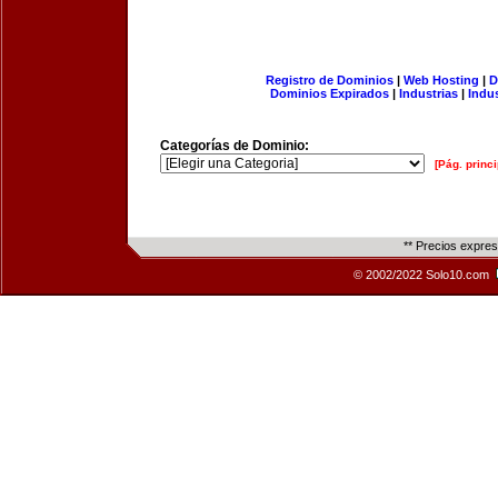
Registro de Dominios
|
Web Hosting
|
D
Dominios Expirados
|
Industrias
|
Indu
Categorías de Dominio:
[Pág. princi
** Precios expre
© 2002/2022 Solo10.com