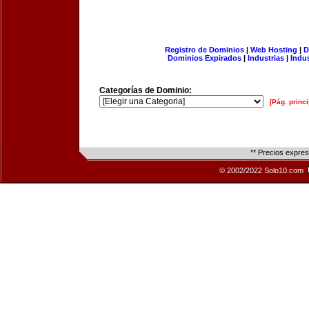
Registro de Dominios
|
Web Hosting
|
D
Dominios Expirados
|
Industrias
|
Indu
Categorías de Dominio:
[Pág. princi
** Precios expre
© 2002/2022 Solo10.com