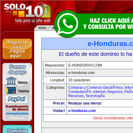
e-Honduras.
El dueño de este dominio lo ha
Mayusculas:
E-HONDURAS.COM
Minusculas:
e-honduras.com
Longitud:
10 caracteres
Categorias:
Compras y Comercio ElectrÃ³nico
,
Infor
ComputaciÃ³n
,
Internet
,
Negocios
,
PaÃ­
Recursos
,
TecnologÃ­a
Precio:
Realizar una oferta!
Visitar!
e-honduras.com
Serán consideradas ofer