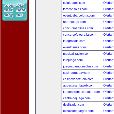
celujuegos.com
Ofertar
foroconsolas.com
Ofertar
eventosbarcelona.com
Ofertar
abranjuego.com
Ofertar
concursoenlinea.com
Ofertar
concursofotografia.com
Ofertar
fotografiate.com
Ofertar
eventosusa.com
Ofertar
musicalizacion.com
Ofertar
infojuego.com
Ofertar
juegosparaconsolas.com
Ofertar
casinouruguay.com
Ofertar
casinovenezuela.com
Ofertar
apuestasenlaweb.com
Ofertar
juegospromocionales.com
Ofertar
centraldejuego.com
Ofertar
deslizador.com
Ofertar
expovideojuegos.com
Ofertar