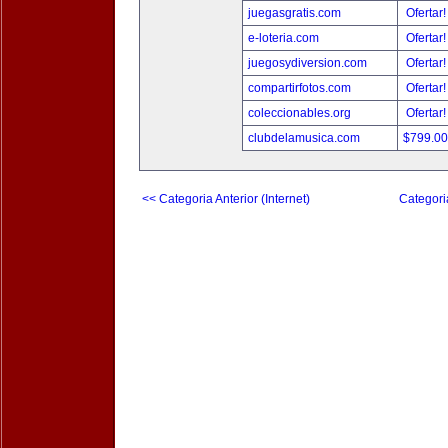
juegasgratis.com
Ofertar
e-loteria.com
Ofertar
juegosydiversion.com
Ofertar
compartirfotos.com
Ofertar
coleccionables.org
Ofertar
clubdelamusica.com
$799.0
<< Categoria Anterior (Internet)
Categori