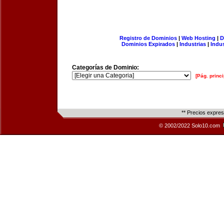
Registro de Dominios
|
Web Hosting
|
D
Dominios Expirados
|
Industrias
|
Indu
Categorías de Dominio:
[Pág. princi
** Precios expre
© 2002/2022 Solo10.com